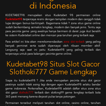
di Indonesia
KUDETABET98 merupakan situs Kudetabet 98 permainan online
Kudetabet98
terpercaya resmi dengan tampilan modern dan canggih tidak
lupa dengan bonus berlimpah. Bagaimana tidak ? zona situs game online
sudah berkembang semakin lengkap, modern dan banyak jenis. Tentu saja
para pecinta game yang awalnya hanya bermain di darat juga ikut beralih
ke sistem Kudetabet online dan mencari jasa taruhan yang terbaik saja.
Para artikel ini kita akan merekomendasikan
zona slot terbaik
yang paling
banyak peminat serta sudah dipercayai oleh ribuan member aktif.
Langsung saja saat ini yaitu Kudetabet98 yang paling terbaik dan
terpercaya untuk para kalangan pecinta game online.
Kudetabet98 Situs Slot Gacor
Slothoki777 Game Lengkap
Siapa itu kudetabet98 ? Jika anda merupakan pecinta situs slot gacor
pastinya sudah tidak asing lagi dengan agen Kudetabet98 selaku bandar
game indonesia. Perkenalkan, Kudetabet98 adalah daftar situs zona situs
slot gacor
slothoki777
terbaik dan slotking99 game lengkap terbaik bola
365 pasti menang karena deposit pulsa tanpa potongan.
Permainan tersebut meliputi taruhan slot online, casino online, taruhan