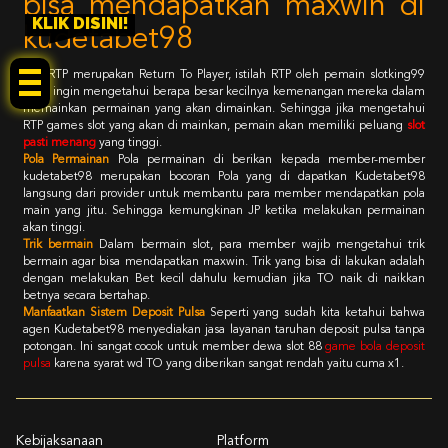
bisa mendapatkan maxwin di
KLIK DISINI!
kudetabet98
RTP
RTP merupakan Return To Player, istilah RTP oleh pemain slotking99
yang ingin mengetahui berapa besar kecilnya kemenangan mereka dalam
memainkan permainan yang akan dimainkan. Sehingga jika mengetahui
RTP games slot yang akan di mainkan, pemain akan memiliki peluang
slot
pasti menang
yang tinggi.
Pola Permainan
Pola permainan di berikan kepada member-member
kudetabet98 merupakan bocoran Pola yang di dapatkan Kudetabet98
langsung dari provider untuk membantu para member mendapatkan pola
main yang jitu. Sehingga kemungkinan JP ketika melakukan permainan
akan tinggi.
Trik bermain
Dalam bermain slot, para member wajib mengetahui trik
bermain agar bisa mendapatkan maxwin. Trik yang bisa di lakukan adalah
dengan melakukan Bet kecil dahulu kemudian jika TO naik di naikkan
betnya secara bertahap.
Manfaatkan Sistem Deposit Pulsa
Seperti yang sudah kita ketahui bahwa
agen Kudetabet98 menyediakan jasa layanan taruhan deposit pulsa tanpa
potongan. Ini sangat cocok untuk member dewa slot 88
game bola deposit
pulsa
karena syarat wd TO yang diberikan sangat rendah yaitu cuma x1.
Kebijaksanaan
Platform