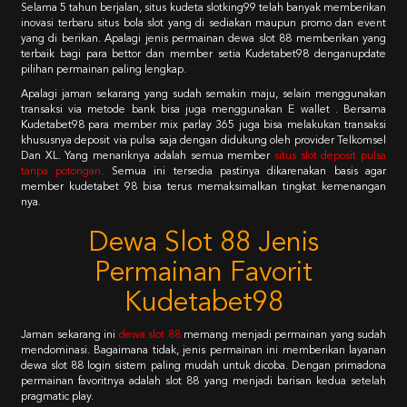
Selama 5 tahun berjalan, situs kudeta slotking99 telah banyak memberikan
inovasi terbaru situs bola slot yang di sediakan maupun promo dan event
yang di berikan. Apalagi jenis permainan dewa slot 88 memberikan yang
terbaik bagi para bettor dan member setia Kudetabet98 denganupdate
pilihan permainan paling lengkap.
Apalagi jaman sekarang yang sudah semakin maju, selain menggunakan
transaksi via metode bank bisa juga menggunakan E wallet . Bersama
Kudetabet98 para member mix parlay 365 juga bisa melakukan transaksi
khususnya deposit via pulsa saja dengan didukung oleh provider Telkomsel
Dan XL. Yang menariknya adalah semua member
situs slot deposit pulsa
tanpa potongan
.
Semua ini tersedia pastinya dikarenakan basis agar
member kudetabet 98 bisa terus memaksimalkan tingkat kemenangan
nya.
Dewa Slot 88 Jenis
Permainan Favorit
Kudetabet98
Jaman sekarang ini
dewa slot 88
memang menjadi permainan yang sudah
mendominasi. Bagaimana tidak, jenis permainan ini memberikan layanan
dewa slot 88 login sistem paling mudah untuk dicoba. Dengan primadona
permainan favoritnya adalah slot 88 yang menjadi barisan kedua setelah
pragmatic play.