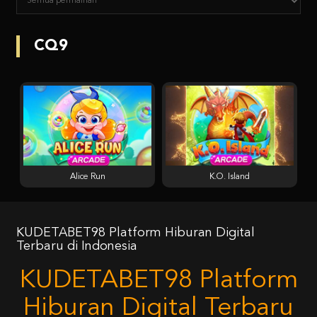
CQ9
Alice Run
K.O. Island
KUDETABET98 Platform Hiburan Digital
Terbaru di Indonesia
KUDETABET98 Platform
Hiburan Digital Terbaru