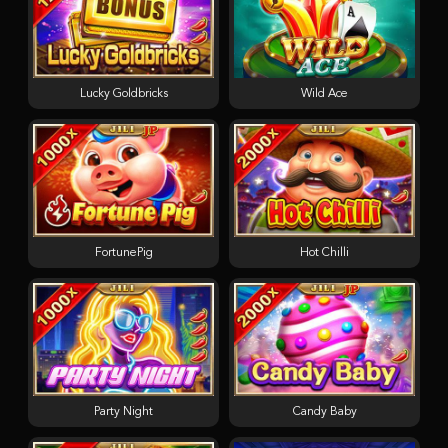
Lucky Goldbricks
Wild Ace
FortunePig
Hot Chilli
Party Night
Candy Baby