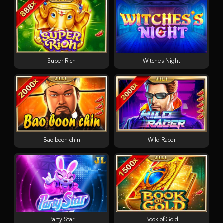
Super Rich
Witches Night
Bao boon chin
Wild Racer
Party Star
Book of Gold