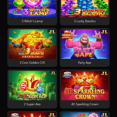
3 Witch's Lamp
3 Lucky Baozhu
3 Coin Golden OX
Party Ape
3 Super Ace
40 Sparkling Crown