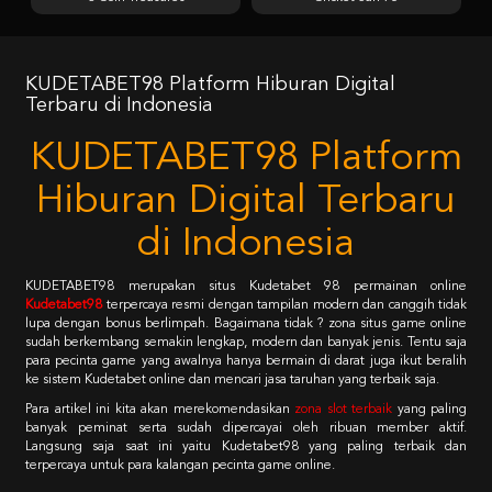
KUDETABET98 Platform Hiburan Digital
Terbaru di Indonesia
KUDETABET98 Platform
Hiburan Digital Terbaru
di Indonesia
KUDETABET98 merupakan situs Kudetabet 98 permainan online
Kudetabet98
terpercaya resmi dengan tampilan modern dan canggih tidak
lupa dengan bonus berlimpah. Bagaimana tidak ? zona situs game online
sudah berkembang semakin lengkap, modern dan banyak jenis. Tentu saja
para pecinta game yang awalnya hanya bermain di darat juga ikut beralih
ke sistem Kudetabet online dan mencari jasa taruhan yang terbaik saja.
Para artikel ini kita akan merekomendasikan
zona slot terbaik
yang paling
banyak peminat serta sudah dipercayai oleh ribuan member aktif.
Langsung saja saat ini yaitu Kudetabet98 yang paling terbaik dan
terpercaya untuk para kalangan pecinta game online.