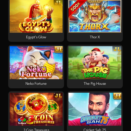
Egypt's Glow
Thor X
Neko Fortune
The Pig House
3 Coin Treasures
Cricket Sah 75