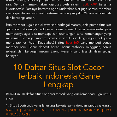
withdraw yang super cepat yaitu hanya memakan waktu maksimal 5 menit
saja. Semua transaksi akan diproses oleh sistem
slotking99
bersama
kudetabet98. Pastinya bersama agen Kudetabet Slot juga semua member
akan dipandu langsung oleh costumer service yang aktif 24 jam serta ramah
dan berpengalaman.
Para member juga akan di tawarkan berbagai macam jenis promo situs slot
gacor dan slotking99 indonesia bonus menarik agar membantu para
membernya agar bisa mendapatkan keuntungan serta kemenangan yang
maksimal. Berbagai macam promo tersebut bisa langsung di cek pada
menu promosi Agen Kudetabet98 situs
bola 365
yang meliputi bonus
member baru. Bonus deposit harian, bonus cashback mingguan, bonus
refferal, dan berbagai macam Event Menarik yang bisa di klaim setiap
harinya !
10 Daftar Situs Slot Gacor
Terbaik Indonesia Game
Lengkap
Berikut ini 10 daftar situs slot gacor terbaik yang direkomendasi juga untuk
anda :
1. Situs Sportsbook yang langsung bekerja sama dengan produk raksasa :
SBOBET | SABA SPORTS | TF GAMING | VIRTUAL SPORTS PP | SBO
VIRTUAL SPORTS