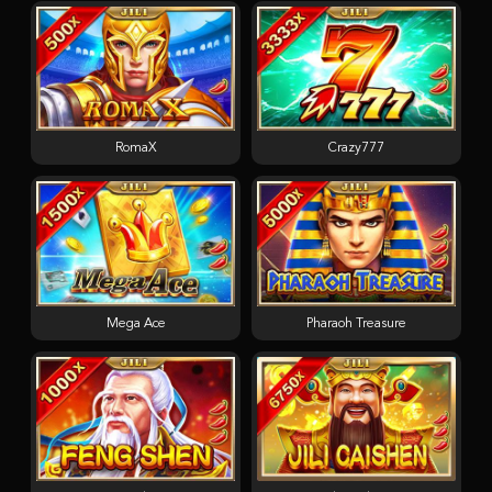
RomaX
Crazy777
Mega Ace
Pharaoh Treasure