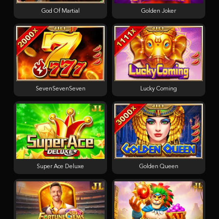
God Of Martial
Golden Joker
SevenSevenSeven
Lucky Coming
Super Ace Deluxe
Golden Queen