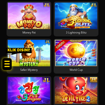
Money Pot
3 Lightning Blitz
KLIK DISINI!
Safari Mystery
World Cup