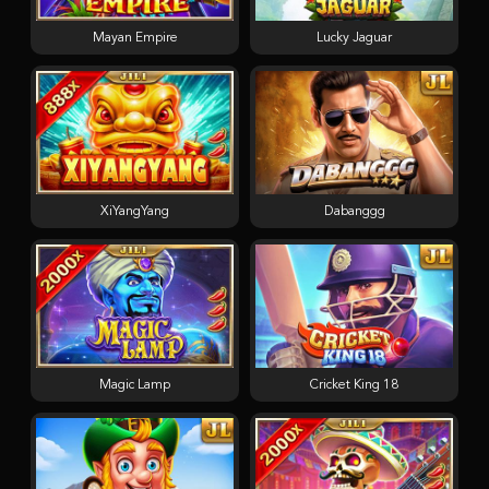
Mayan Empire
Lucky Jaguar
XiYangYang
Dabanggg
Magic Lamp
Cricket King 18