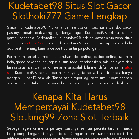
Kudetabet98 Situs Slot Gacor
Slothoki777 Game Lengkap
Siapa itu kudetabet98 ? Jika anda merupakan pecinta situs slot gacor
pastinya sudah tidak asing lagi dengan agen Kudetabet98 selaku bandar
game indonesia. Perkenalkan, Kudetabet98 adalah daftar situs zona situs
slot gacor
slothoki777
terbaik dan slotking99 game lengkap terbaik bola
365 pasti menang karena deposit pulsa tanpa potongan.
Permainan tersebut meliputi taruhan slot online, casino online, taruhan
bola, game poker online, capsa susun, togel, tembak ikan, sabung ayam dan
lain sebagainya. Dan yang menariknya adalah bila mendaftar bersama
situs
slot
Kudetabet98 semua permainan yang tersedia bisa di akses hanya
dengan 1 user ID saja loh. Tanpa harus repot lagi serta untuk pemindahan
saldo dari kudetabet game yang berlaku semuanya otomatis dipindahkan.
Kenapa Kita Harus
Mempercayai Kudetabet98
Slotking99 Zona Slot Terbaik
Sebagai agen online terpercaya pastinya semua pecinta taruhan harus
bergabung dengan situs yang tepat. Dengan sistem transaksi deposit dan