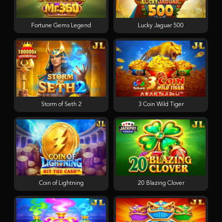
Fortune Gems Legend
Lucky Jaguar 500
Storm of Seth 2
3 Coin Wild Tiger
Coin of Lightning
20 Blazing Clover