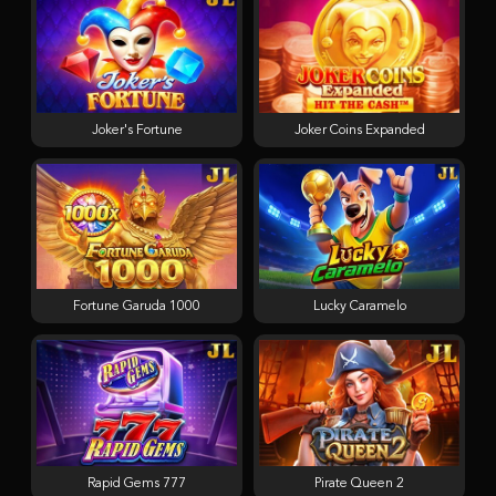
Joker's Fortune
Joker Coins Expanded
Fortune Garuda 1000
Lucky Caramelo
Rapid Gems 777
Pirate Queen 2