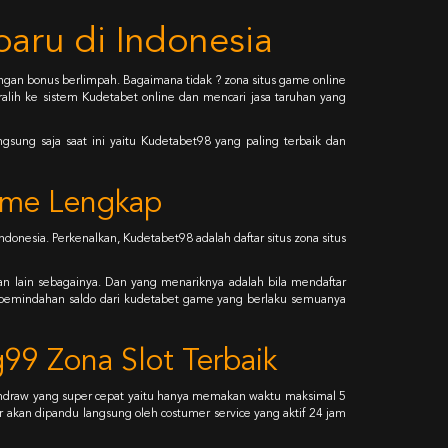
aru di Indonesia
gan bonus berlimpah. Bagaimana tidak ? zona situs game online
alih ke sistem Kudetabet online dan mencari jasa taruhan yang
gsung saja saat ini yaitu Kudetabet98 yang paling terbaik dan
Game Lengkap
donesia. Perkenalkan, Kudetabet98 adalah daftar situs zona situs
dan lain sebagainya. Dan yang menariknya adalah bila mendaftar
uk pemindahan saldo dari kudetabet game yang berlaku semuanya
99 Zona Slot Terbaik
withdraw yang super cepat yaitu hanya memakan waktu maksimal 5
akan dipandu langsung oleh costumer service yang aktif 24 jam