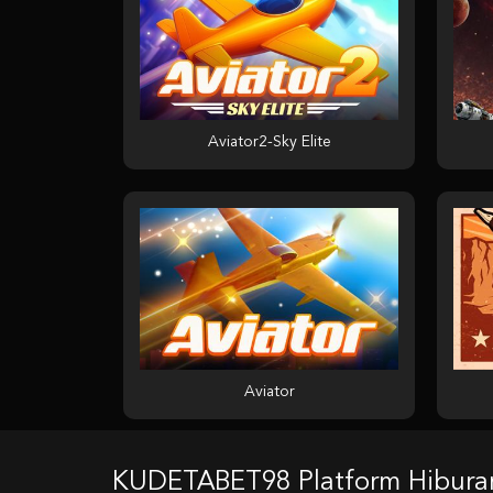
Aviator2-Sky Elite
Aviator
KUDETABET98 Platform Hiburan 