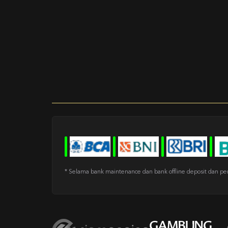
* Selama bank maintenance dan bank offline deposit dan pen