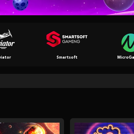
viator
Smartsoft
MicroG