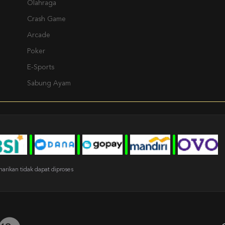
Olahraga
Crash Game
Arcade
Poker
E-Sports
Sabung Ayam
arikan tidak dapat diproses