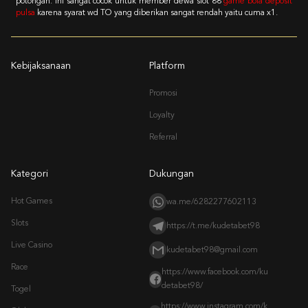
potongan. Ini sangat cocok untuk member dewa slot 88
game bola deposit
pulsa
karena syarat wd TO yang diberikan sangat rendah yaitu cuma x1.
Kebijaksanaan
Platform
Promosi
Loyalty
Referral
Kategori
Dukungan
Hot Games
wa.me/6282277602113
Slots
https://t.me/kudetabet98
Live Casino
kudetabet98@gmail.com
Race
https://www.facebook.com/ku
detabet98/
Togel
https://www.instagram.com/k