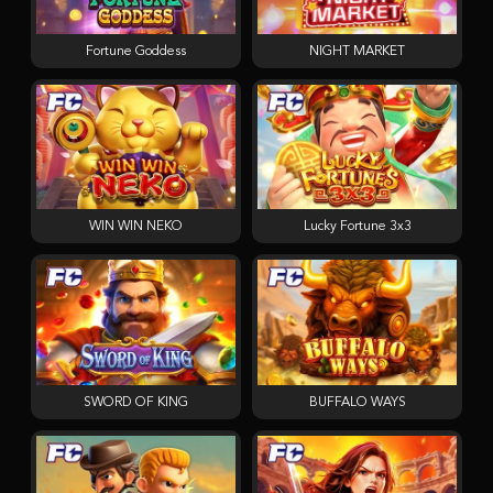
Fortune Goddess
NIGHT MARKET
WIN WIN NEKO
Lucky Fortune 3x3
SWORD OF KING
BUFFALO WAYS