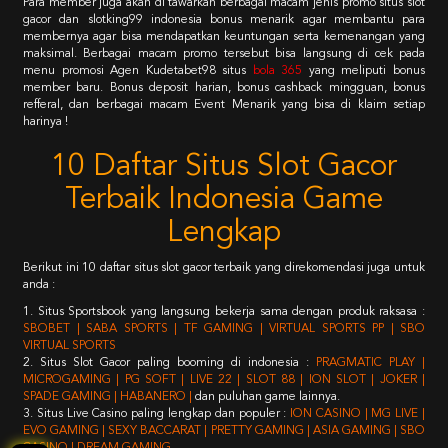
Para member juga akan di tawarkan berbagai macam jenis promo situs slot
gacor dan slotking99 indonesia bonus menarik agar membantu para
membernya agar bisa mendapatkan keuntungan serta kemenangan yang
maksimal. Berbagai macam promo tersebut bisa langsung di cek pada
menu promosi Agen Kudetabet98 situs
bola 365
yang meliputi bonus
member baru. Bonus deposit harian, bonus cashback mingguan, bonus
refferal, dan berbagai macam Event Menarik yang bisa di klaim setiap
harinya !
10 Daftar Situs Slot Gacor
Terbaik Indonesia Game
Lengkap
Berikut ini 10 daftar situs slot gacor terbaik yang direkomendasi juga untuk
anda :
1. Situs Sportsbook yang langsung bekerja sama dengan produk raksasa :
SBOBET | SABA SPORTS | TF GAMING | VIRTUAL SPORTS PP | SBO
VIRTUAL SPORTS
2. Situs Slot Gacor paling booming di indonesia :
PRAGMATIC PLAY |
MICROGAMING | PG SOFT | LIVE 22 | SLOT 88 | ION SLOT | JOKER |
SPADE GAMING | HABANERO |
dan puluhan game lainnya.
KLIK DISINI!
3. Situs Live Casino paling lengkap dan populer :
ION CASINO | MG LIVE |
EVO GAMING | SEXY BACCARAT | PRETTY GAMING | ASIA GAMING | SBO