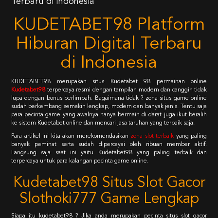
Terbaru di Indonesia
KUDETABET98 Platform
Hiburan Digital Terbaru
di Indonesia
KUDETABET98 merupakan situs Kudetabet 98 permainan online
Kudetabet98
terpercaya resmi dengan tampilan modern dan canggih tidak
lupa dengan bonus berlimpah. Bagaimana tidak ? zona situs game online
sudah berkembang semakin lengkap, modern dan banyak jenis. Tentu saja
para pecinta game yang awalnya hanya bermain di darat juga ikut beralih
ke sistem Kudetabet online dan mencari jasa taruhan yang terbaik saja.
Para artikel ini kita akan merekomendasikan
zona slot terbaik
yang paling
banyak peminat serta sudah dipercayai oleh ribuan member aktif.
Langsung saja saat ini yaitu Kudetabet98 yang paling terbaik dan
terpercaya untuk para kalangan pecinta game online.
Kudetabet98 Situs Slot Gacor
Slothoki777 Game Lengkap
Siapa itu kudetabet98 ? Jika anda merupakan pecinta situs slot gacor