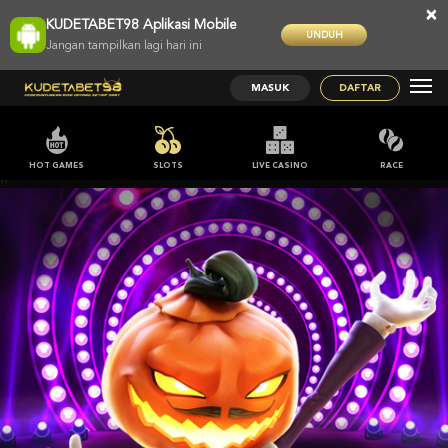
×
KUDETABET98 Aplikasi Mobile
UNDUH
Jangan tampilkan lagi hari ini
MASUK
DAFTAR
HOT GAMES
SLOTS
LIVE CASINO
RACE
;;