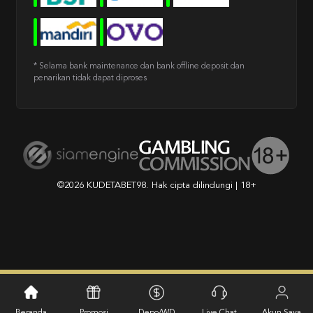
* Selama bank maintenance dan bank offline deposit dan
penarikan tidak dapat diproses
©2026 KUDETABET98. Hak cipta dilindungi | 18+