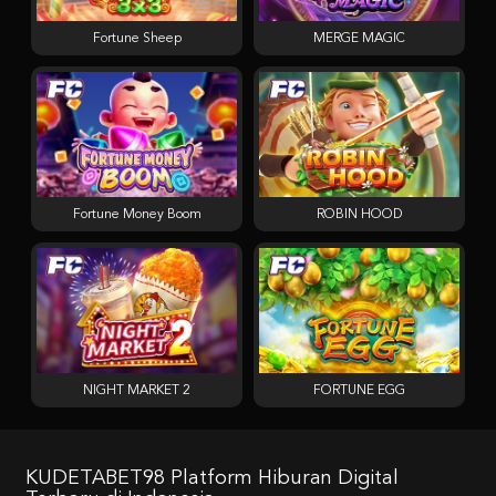
Fortune Sheep
MERGE MAGIC
Fortune Money Boom
ROBIN HOOD
NIGHT MARKET 2
FORTUNE EGG
KUDETABET98 Platform Hiburan Digital