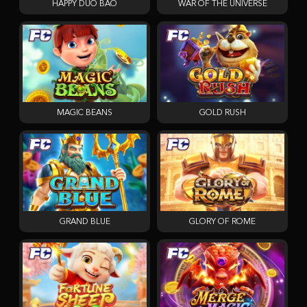
HAPPY DUO BAO
WAR OF THE UNIVERSE
MAGIC BEANS
GOLD RUSH
GRAND BLUE
GLORY OF ROME