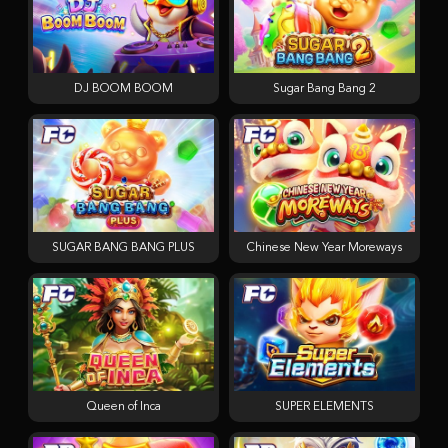
DJ BOOM BOOM
Sugar Bang Bang 2
SUGAR BANG BANG PLUS
Chinese New Year Moreways
Queen of Inca
SUPER ELEMENTS