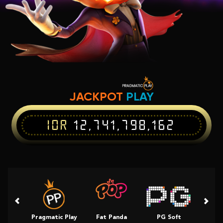
JACKPOT
PLAY
IDR
12,741,798,162
Pragmatic Play
Fat Panda
PG Soft
Slot