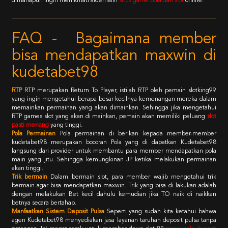
dimanapun ingin menikmati aldernalin
situs game bola dan slot
online.
FAQ - Bagaimana member
bisa mendapatkan maxwin di
kudetabet98
RTP
RTP merupakan Return To Player, istilah RTP oleh pemain slotking99
yang ingin mengetahui berapa besar kecilnya kemenangan mereka dalam
memainkan permainan yang akan dimainkan. Sehingga jika mengetahui
RTP games slot yang akan di mainkan, pemain akan memiliki peluang
slot
pasti menang
yang tinggi.
Pola Permainan
Pola permainan di berikan kepada member-member
kudetabet98 merupakan bocoran Pola yang di dapatkan Kudetabet98
langsung dari provider untuk membantu para member mendapatkan pola
main yang jitu. Sehingga kemungkinan JP ketika melakukan permainan
akan tinggi.
Trik bermain
Dalam bermain slot, para member wajib mengetahui trik
bermain agar bisa mendapatkan maxwin. Trik yang bisa di lakukan adalah
dengan melakukan Bet kecil dahulu kemudian jika TO naik di naikkan
betnya secara bertahap.
Manfaatkan Sistem Deposit Pulsa
Seperti yang sudah kita ketahui bahwa
agen Kudetabet98 menyediakan jasa layanan taruhan deposit pulsa tanpa