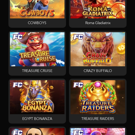
COWBOYS
Roma Gladiatrix
TREASURE CRUISE
CRAZY BUFFALO
EGYPT BONANZA
TREASURE RAIDERS