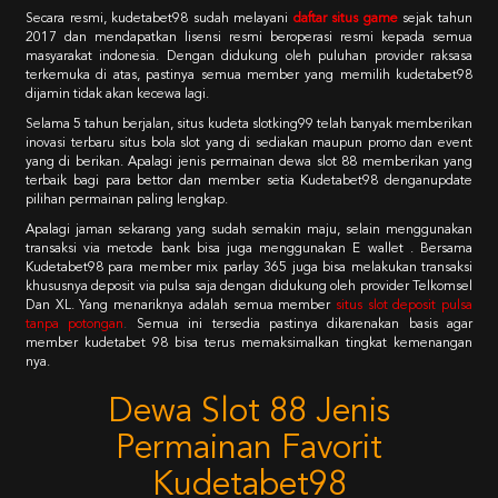
Secara resmi, kudetabet98 sudah melayani
daftar situs game
sejak tahun
2017 dan mendapatkan lisensi resmi beroperasi resmi kepada semua
masyarakat indonesia. Dengan didukung oleh puluhan provider raksasa
terkemuka di atas, pastinya semua member yang memilih kudetabet98
dijamin tidak akan kecewa lagi.
Selama 5 tahun berjalan, situs kudeta slotking99 telah banyak memberikan
inovasi terbaru situs bola slot yang di sediakan maupun promo dan event
yang di berikan. Apalagi jenis permainan dewa slot 88 memberikan yang
terbaik bagi para bettor dan member setia Kudetabet98 denganupdate
pilihan permainan paling lengkap.
Apalagi jaman sekarang yang sudah semakin maju, selain menggunakan
transaksi via metode bank bisa juga menggunakan E wallet . Bersama
Kudetabet98 para member mix parlay 365 juga bisa melakukan transaksi
khususnya deposit via pulsa saja dengan didukung oleh provider Telkomsel
Dan XL. Yang menariknya adalah semua member
situs slot deposit pulsa
tanpa potongan
.
Semua ini tersedia pastinya dikarenakan basis agar
member kudetabet 98 bisa terus memaksimalkan tingkat kemenangan
nya.
Dewa Slot 88 Jenis
Permainan Favorit
Kudetabet98