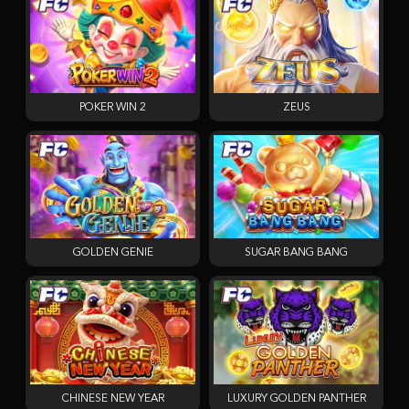
POKER WIN 2
ZEUS
GOLDEN GENIE
SUGAR BANG BANG
CHINESE NEW YEAR
LUXURY GOLDEN PANTHER