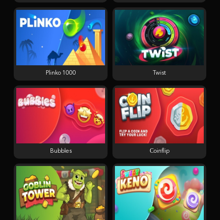
Plinko 1000
Twist
Bubbles
Сoinflip