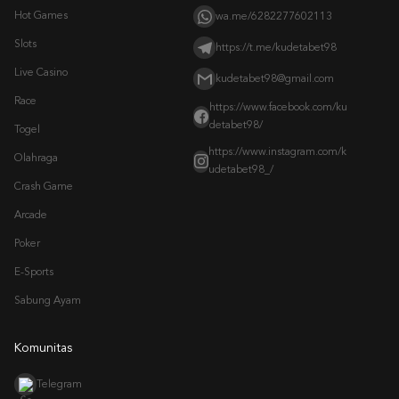
Hot Games
wa.me/6282277602113
Slots
https://t.me/kudetabet98
Live Casino
kudetabet98@gmail.com
Race
https://www.facebook.com/ku
detabet98/
Togel
https://www.instagram.com/k
Olahraga
udetabet98_/
Crash Game
Arcade
Poker
E-Sports
Sabung Ayam
Komunitas
Telegram