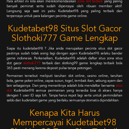
Para artikel ini kita akan merekomendasikan
zona slot terbaik
yang paling
banyak peminat serta sudah dipercayai oleh ribuan member aktif.
Langsung saja saat ini yaitu Kudetabet98 yang paling terbaik dan
terpercaya untuk para kalangan pecinta game online.
Kudetabet98 Situs Slot Gacor
Slothoki777 Game Lengkap
Siapa itu kudetabet98 ? Jika anda merupakan pecinta situs slot gacor
pastinya sudah tidak asing lagi dengan agen Kudetabet98 selaku bandar
game indonesia. Perkenalkan, Kudetabet98 adalah daftar situs zona situs
slot gacor
slothoki777
terbaik dan slotking99 game lengkap terbaik bola
365 pasti menang karena deposit pulsa tanpa potongan.
Permainan tersebut meliputi taruhan slot online, casino online, taruhan
bola, game poker online, capsa susun, togel, tembak ikan, sabung ayam dan
lain sebagainya. Dan yang menariknya adalah bila mendaftar bersama
situs
slot
Kudetabet98 semua permainan yang tersedia bisa di akses hanya
dengan 1 user ID saja loh. Tanpa harus repot lagi serta untuk pemindahan
saldo dari kudetabet game yang berlaku semuanya otomatis dipindahkan.
Kenapa Kita Harus
Mempercayai Kudetabet98