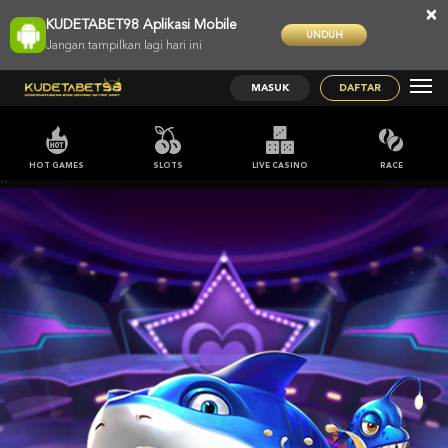
×
KUDETABET98 Aplikasi Mobile
UNDUH
Jangan tampilkan lagi hari ini
MASUK
DAFTAR
HOT GAMES
SLOTS
LIVE CASINO
RACE
;;