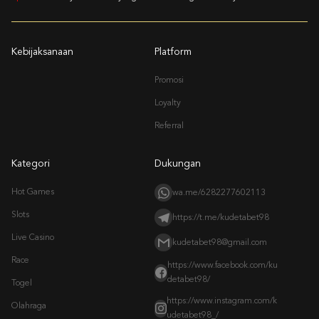
Kebijaksanaan
Platform
Promosi
Loyalty
Referral
Kategori
Dukungan
Hot Games
wa.me/6282277602113
Slots
https://t.me/kudetabet98
Live Casino
kudetabet98@gmail.com
Race
https://www.facebook.com/ku
detabet98/
Togel
https://www.instagram.com/k
Olahraga
udetabet98_/