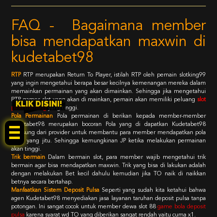
FAQ - Bagaimana member
bisa mendapatkan maxwin di
kudetabet98
RTP
RTP merupakan Return To Player, istilah RTP oleh pemain slotking99
yang ingin mengetahui berapa besar kecilnya kemenangan mereka dalam
memainkan permainan yang akan dimainkan. Sehingga jika mengetahui
RTP games slot yang akan di mainkan, pemain akan memiliki peluang
slot
KLIK DISINI!
pasti menang
yang tinggi.
Pola Permainan
Pola permainan di berikan kepada member-member
kudetabet98 merupakan bocoran Pola yang di dapatkan Kudetabet98
langsung dari provider untuk membantu para member mendapatkan pola
main yang jitu. Sehingga kemungkinan JP ketika melakukan permainan
akan tinggi.
Trik bermain
Dalam bermain slot, para member wajib mengetahui trik
bermain agar bisa mendapatkan maxwin. Trik yang bisa di lakukan adalah
dengan melakukan Bet kecil dahulu kemudian jika TO naik di naikkan
betnya secara bertahap.
Manfaatkan Sistem Deposit Pulsa
Seperti yang sudah kita ketahui bahwa
agen Kudetabet98 menyediakan jasa layanan taruhan deposit pulsa tanpa
potongan. Ini sangat cocok untuk member dewa slot 88
game bola deposit
pulsa
karena syarat wd TO yang diberikan sangat rendah yaitu cuma x1.