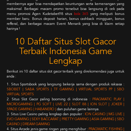
membernya agar bisa mendapatkan keuntungan serta kemenangan yang
maksimal. Berbagai macam promo tersebut bisa langsung di cek pada
menu promosi Agen Kudetabet98 situs
bola 365
yang meliputi bonus
member baru. Bonus deposit harian, bonus cashback mingguan, bonus
refferal, dan berbagai macam Event Menarik yang bisa di klaim setiap
harinya !
10 Daftar Situs Slot Gacor
Terbaik Indonesia Game
Lengkap
Berikut ini 10 daftar situs slot gacor terbaik yang direkomendasi juga untuk
anda :
1. Situs Sportsbook yang langsung bekerja sama dengan produk raksasa :
SBOBET | SABA SPORTS | TF GAMING | VIRTUAL SPORTS PP | SBO
VIRTUAL SPORTS
2. Situs Slot Gacor paling booming di indonesia :
PRAGMATIC PLAY |
MICROGAMING | PG SOFT | LIVE 22 | SLOT 88 | ION SLOT | JOKER |
SPADE GAMING | HABANERO |
dan puluhan game lainnya.
3. Situs Live Casino paling lengkap dan populer :
ION CASINO | MG LIVE |
EVO GAMING | SEXY BACCARAT | PRETTY GAMING | ASIA GAMING | SBO
CASINO | DREAM GAMING
4. Situs Arcade jenis game ringan yang menghibur :
PRAGMATIC FISHING |