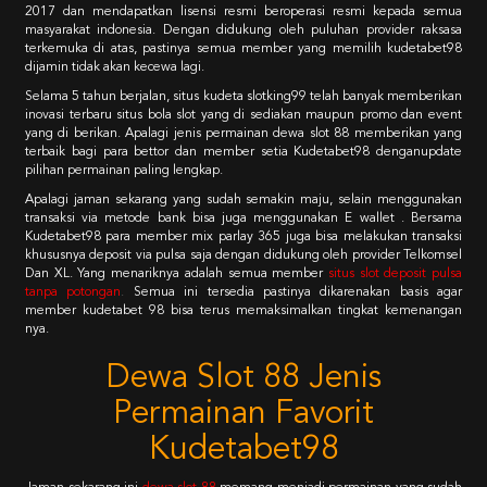
2017 dan mendapatkan lisensi resmi beroperasi resmi kepada semua
masyarakat indonesia. Dengan didukung oleh puluhan provider raksasa
terkemuka di atas, pastinya semua member yang memilih kudetabet98
dijamin tidak akan kecewa lagi.
Selama 5 tahun berjalan, situs kudeta slotking99 telah banyak memberikan
inovasi terbaru situs bola slot yang di sediakan maupun promo dan event
yang di berikan. Apalagi jenis permainan dewa slot 88 memberikan yang
terbaik bagi para bettor dan member setia Kudetabet98 denganupdate
pilihan permainan paling lengkap.
Apalagi jaman sekarang yang sudah semakin maju, selain menggunakan
transaksi via metode bank bisa juga menggunakan E wallet . Bersama
Kudetabet98 para member mix parlay 365 juga bisa melakukan transaksi
khususnya deposit via pulsa saja dengan didukung oleh provider Telkomsel
Dan XL. Yang menariknya adalah semua member
situs slot deposit pulsa
tanpa potongan
.
Semua ini tersedia pastinya dikarenakan basis agar
member kudetabet 98 bisa terus memaksimalkan tingkat kemenangan
nya.
Dewa Slot 88 Jenis
Permainan Favorit
Kudetabet98