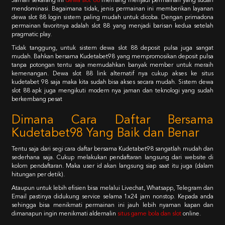
Jaman sekarang ini
dewa slot 88
memang menjadi permainan yang sudah
mendominasi. Bagaimana tidak, jenis permainan ini memberikan layanan
dewa slot 88 login sistem paling mudah untuk dicoba. Dengan primadona
permainan favoritnya adalah slot 88 yang menjadi barisan kedua setelah
pragmatic play.
Tidak tanggung, untuk sistem dewa slot 88 deposit pulsa juga sangat
mudah. Bahkan bersama Kudetabet98 yang mempromosikan deposit pulsa
tanpa potongan tentu saja memudahkan banyak member untuk meraih
kemenangan. Dewa slot 88 link alternatif nya cukup akses ke situs
kudetabet 98 saja maka kita sudah bisa akses secara mudah. Sistem dewa
slot 88 apk juga mengikuti modern nya jaman dan teknologi yang sudah
berkembang pesat
Dimana Cara Daftar Bersama
Kudetabet98 Yang Baik dan Benar
Tentu saja dari segi cara daftar bersama Kudetabet98 sangatlah mudah dan
sederhana saja. Cukup melakukan pendaftaran langsung dari website di
kolom pendaftaran. Maka user id akan langsung siap saat itu juga (dalam
hitungan per detik).
Ataupun untuk lebih efisien bisa melalui Livechat, Whatsapp, Telegram dan
Email pastinya didukung service selama 1x24 jam nonstop. Kepada anda
sehingga bisa menikmati permainan ini jauh lebih nyaman kapan dan
dimanapun ingin menikmati aldernalin
situs game bola dan slot
online.