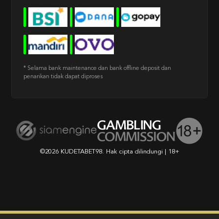
* Selama bank maintenance dan bank offline deposit dan
penarikan tidak dapat diproses
©2026 KUDETABET98. Hak cipta dilindungi | 18+