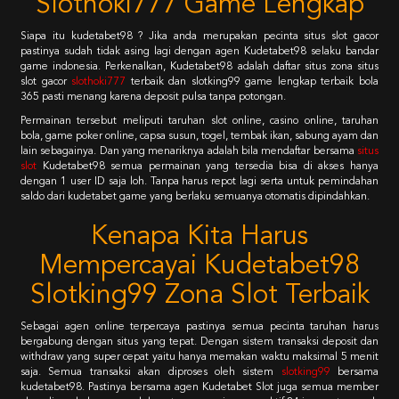
Slothoki777 Game Lengkap
Siapa itu kudetabet98 ? Jika anda merupakan pecinta situs slot gacor
pastinya sudah tidak asing lagi dengan agen Kudetabet98 selaku bandar
game indonesia. Perkenalkan, Kudetabet98 adalah daftar situs zona situs
slot gacor
slothoki777
terbaik dan slotking99 game lengkap terbaik bola
365 pasti menang karena deposit pulsa tanpa potongan.
Permainan tersebut meliputi taruhan slot online, casino online, taruhan
bola, game poker online, capsa susun, togel, tembak ikan, sabung ayam dan
lain sebagainya. Dan yang menariknya adalah bila mendaftar bersama
situs
slot
Kudetabet98 semua permainan yang tersedia bisa di akses hanya
dengan 1 user ID saja loh. Tanpa harus repot lagi serta untuk pemindahan
saldo dari kudetabet game yang berlaku semuanya otomatis dipindahkan.
Kenapa Kita Harus
Mempercayai Kudetabet98
Slotking99 Zona Slot Terbaik
Sebagai agen online terpercaya pastinya semua pecinta taruhan harus
bergabung dengan situs yang tepat. Dengan sistem transaksi deposit dan
withdraw yang super cepat yaitu hanya memakan waktu maksimal 5 menit
saja. Semua transaksi akan diproses oleh sistem
slotking99
bersama
kudetabet98. Pastinya bersama agen Kudetabet Slot juga semua member