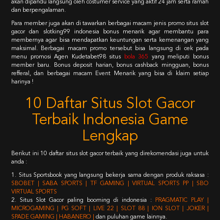
akan dipandu langsung oleh costumer service yang aktif 24 jam serta ramah
dan berpengalaman.
Para member juga akan di tawarkan berbagai macam jenis promo situs slot
gacor dan slotking99 indonesia bonus menarik agar membantu para
membernya agar bisa mendapatkan keuntungan serta kemenangan yang
maksimal. Berbagai macam promo tersebut bisa langsung di cek pada
menu promosi Agen Kudetabet98 situs
bola 365
yang meliputi bonus
member baru. Bonus deposit harian, bonus cashback mingguan, bonus
refferal, dan berbagai macam Event Menarik yang bisa di klaim setiap
harinya !
10 Daftar Situs Slot Gacor
Terbaik Indonesia Game
Lengkap
Berikut ini 10 daftar situs slot gacor terbaik yang direkomendasi juga untuk
anda :
1. Situs Sportsbook yang langsung bekerja sama dengan produk raksasa :
SBOBET | SABA SPORTS | TF GAMING | VIRTUAL SPORTS PP | SBO
VIRTUAL SPORTS
2. Situs Slot Gacor paling booming di indonesia :
PRAGMATIC PLAY |
MICROGAMING | PG SOFT | LIVE 22 | SLOT 88 | ION SLOT | JOKER |
SPADE GAMING | HABANERO |
dan puluhan game lainnya.