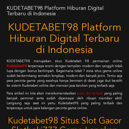
KUDETABET98 Platform Hiburan Digital
Terbaru di Indonesia
KUDETABET98 Platform
Hiburan Digital Terbaru
di Indonesia
KUDETABET98 merupakan situs Kudetabet 98 permainan online
Kudetabet98
terpercaya resmi dengan tampilan modern dan canggih tidak
lupa dengan bonus berlimpah. Bagaimana tidak ? zona situs game online
sudah berkembang semakin lengkap, modern dan banyak jenis. Tentu saja
para pecinta game yang awalnya hanya bermain di darat juga ikut beralih
ke sistem Kudetabet online dan mencari jasa taruhan yang terbaik saja.
Para artikel ini kita akan merekomendasikan
zona slot terbaik
yang paling
banyak peminat serta sudah dipercayai oleh ribuan member aktif.
Langsung saja saat ini yaitu Kudetabet98 yang paling terbaik dan
terpercaya untuk para kalangan pecinta game online.
Kudetabet98 Situs Slot Gacor