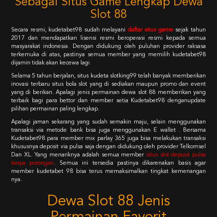
Sebagai Situs Game Lengkap Dewa
Slot 88
Secara resmi, kudetabet98 sudah melayani
daftar situs game
sejak tahun
2017 dan mendapatkan lisensi resmi beroperasi resmi kepada semua
masyarakat indonesia. Dengan didukung oleh puluhan provider raksasa
terkemuka di atas, pastinya semua member yang memilih kudetabet98
dijamin tidak akan kecewa lagi.
Selama 5 tahun berjalan, situs kudeta slotking99 telah banyak memberikan
inovasi terbaru situs bola slot yang di sediakan maupun promo dan event
yang di berikan. Apalagi jenis permainan dewa slot 88 memberikan yang
terbaik bagi para bettor dan member setia Kudetabet98 denganupdate
pilihan permainan paling lengkap.
Apalagi jaman sekarang yang sudah semakin maju, selain menggunakan
transaksi via metode bank bisa juga menggunakan E wallet . Bersama
Kudetabet98 para member mix parlay 365 juga bisa melakukan transaksi
khususnya deposit via pulsa saja dengan didukung oleh provider Telkomsel
Dan XL. Yang menariknya adalah semua member
situs slot deposit pulsa
tanpa potongan
.
Semua ini tersedia pastinya dikarenakan basis agar
member kudetabet 98 bisa terus memaksimalkan tingkat kemenangan
nya.
Dewa Slot 88 Jenis