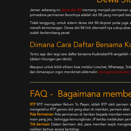
Jaman sekarang ini
dewa slot 88
memang menjadi permainan yan
primadona permainan favoritnya adalah slot 88 yang menjadi bari
Tidak tanggung, untuk sistem dewa slot 88 deposit pulsa j
meraih kemenangan. Dewa slot 88 link alternatif nya cukup akse
sudah berkembang pesat
Dimana Cara Daftar Bersama K
Tentu saja dari segi cara daftar bersama Kudetabet98 sangatlah
(dalam hitungan per detik).
Ataupun untuk lebih efisien bisa melalui Livechat, Whatsapp, 
dan dimanapun ingin menikmati aldernalin
situs game bola dan s
FAQ - Bagaimana member
RTP
RTP merupakan Return To Player, istilah RTP oleh pemai
mengetahui RTP games slot yang akan di mainkan, pemain akan
Pola Permainan
Pola permainan di berikan kepada member-mem
main yang jitu. Sehingga kemungkinan JP ketika melakukan perm
Trik bermain
Dalam bermain slot, para member wajib mengetah
naikkan betnya secara bertahap.