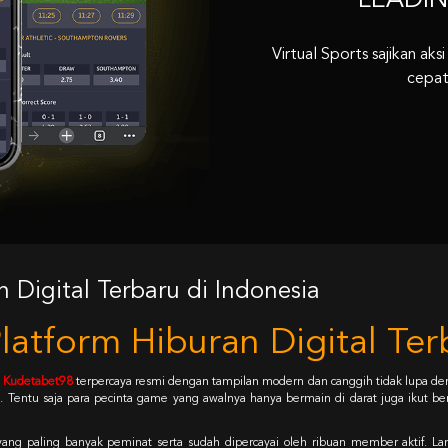
LEADI
Virtual Sports sajikan aks
cepat
Digital Terbaru di Indonesia
tform Hiburan Digital Terb
e
Kudetabet98
terpercaya resmi dengan tampilan modern dan canggih tidak lupa den
entu saja para pecinta game yang awalnya hanya bermain di darat juga ikut ber
yang paling banyak peminat serta sudah dipercayai oleh ribuan member aktif. Lan