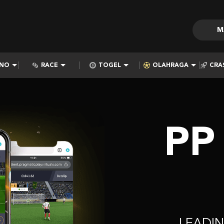
M
INO
RACE
TOGEL
OLAHRAGA
CRA
PP